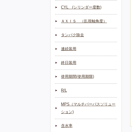
CYL (シリンダー度数)
ＡＸＩＳ （乱視軸角度）
タンパク除去
連続装用
終日装用
使用期間(使用期限)
R/L
MPS（マルチパーパスソリュー
ション)
含水率