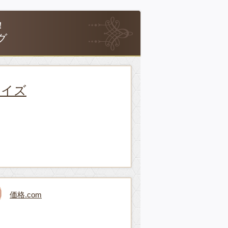
！
グ
アイズ
価格.com