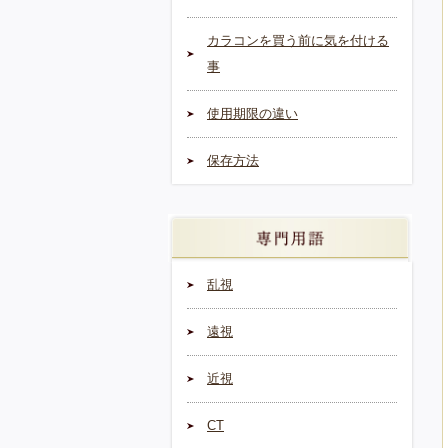
カラコンを買う前に気を付ける
事
使用期限の違い
保存方法
乱視
遠視
近視
CT