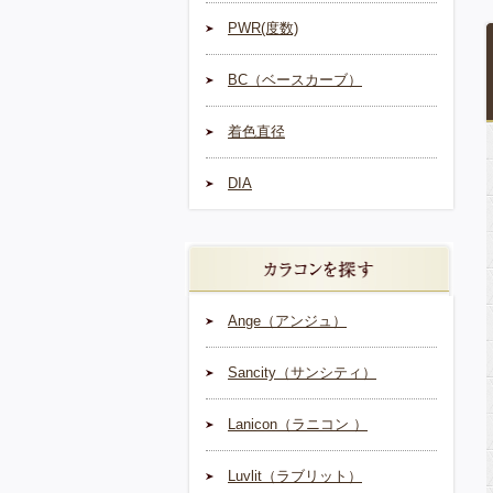
PWR(度数)
BC（ベースカーブ）
着色直径
DIA
Ange（アンジュ）
Sancity（サンシティ）
Lanicon（ラニコン ）
Luvlit（ラブリット）