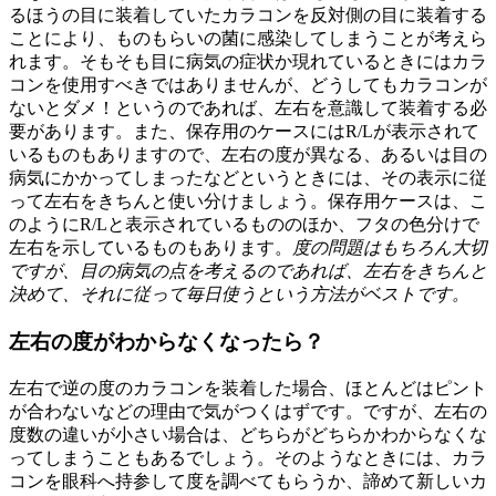
るほうの目に装着していたカラコンを反対側の目に装着する
ことにより、ものもらいの菌に感染してしまうことが考えら
れます。そもそも目に病気の症状か現れているときにはカラ
コンを使用すべきではありませんが、どうしてもカラコンが
ないとダメ！というのであれば、左右を意識して装着する必
要があります。また、保存用のケースにはR/Lが表示されて
いるものもありますので、左右の度が異なる、あるいは目の
病気にかかってしまったなどというときには、その表示に従
って左右をきちんと使い分けましょう。保存用ケースは、こ
のようにR/Lと表示されているもののほか、フタの色分けで
左右を示しているものもあります。
度の問題はもちろん大切
ですが、目の病気の点を考えるのであれば、左右をきちんと
決めて、それに従って毎日使うという方法がベスト
です。
左右の度がわからなくなったら？
左右で逆の度のカラコンを装着した場合、ほとんどはピント
が合わないなどの理由で気がつくはずです。ですが、左右の
度数の違いが小さい場合は、どちらがどちらかわからなくな
ってしまうこともあるでしょう。そのようなときには、カラ
コンを眼科へ持参して度を調べてもらうか、諦めて新しいカ