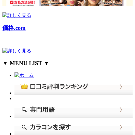
価格.com
▼ MENU LIST ▼