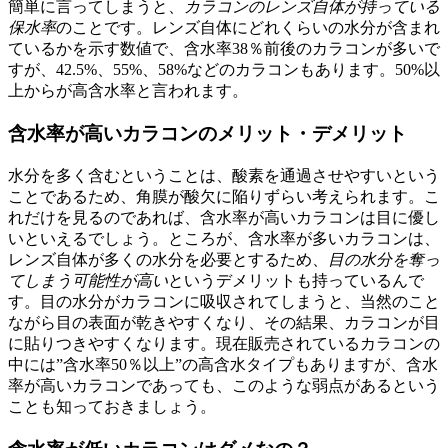
簡単に言ってしまうと、
カラコンのレンズ自体が持っている
保水率
のことです。レンズ自体にどれくらいの水分が含まれ
ているかを示す数値で、含水率38％前後のカラコンが多いで
すが、42.5%、55%、58%などのカラコンもあります。50%以
上からが高含水率と言われます。
含水率が高いカラコンのメリット・デメリット
水分を多く含むということは、酸素を通過させやすいという
ことであるため、角膜が酸欠に陥りずらい考えられます。こ
れだけを見るのであれば、含水率が高いカラコンは目に優し
いといえるでしょう。ところが、含水率が多いカラコンは、
レンズ自体が多くの水分を必要とするため、
目の水分を奪っ
てしまう可能性が高い
というデメリットも持っているんで
す。目の水分がカラコンに吸収されてしまうと、当然のこと
ながら目の表面が乾きやすくなり、その結果、カラコンが目
に貼りつきやすくなります。現在販売されているカラコンの
中には”含水率50％以上”の高含水タイプもありますが、含水
率が高いカラコンであっても、このような弱点があるという
ことも知っておきましょう。