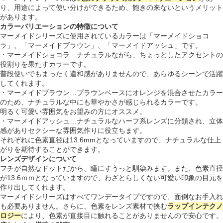
り、用途によって使い分けができるため、飽きの来ないというメリット
があります。
カラーバリエーションの特徴について
マーメイドシリーズに使用されているカラーは「マーメイドショコ
ラ」、「マーメイドブラウン」、「マーメイドアッシュ」です。
・マーメイドショコラ…ナチュラルながら、ちょっとしたアクセントの
役割りを果たすカラーです。
普段使いでもまったく違和感がありませんので、あらゆるシーンで活躍
してくれます。
・マーメイドブラウン…プラウンベースにオレンジを混合させたカラー
のため、ナチュラルな中にも華やかさが感じられるカラーです。
明るく可愛い雰囲気をお望みの方にオススメ。
・マーメイドアッシュ…ナチュラルなハーフ系レンズに分類され、立体
感がありセクシーな雰囲気作りに役立ちます。
それぞれに色素直径は13.6mmとなっていますので、ナチュラルな仕上
がりを期待することができます。
レンズデザインについて
フチが自然なドットだから、瞳にすうっと馴染みます。また、色素直径
が13.6ｍｍとなっていますので、わざとらしくない可愛い印象の目元を
作り出してくれます。
マーメイドシリーズはすべてワンデータイプですので、面倒なお手入れ
も必要ありません。さらに、色素をレンズ素材で挟む
ラップインテクノ
ロジー
により、色素が直接目に触れることがありませんので安心です。